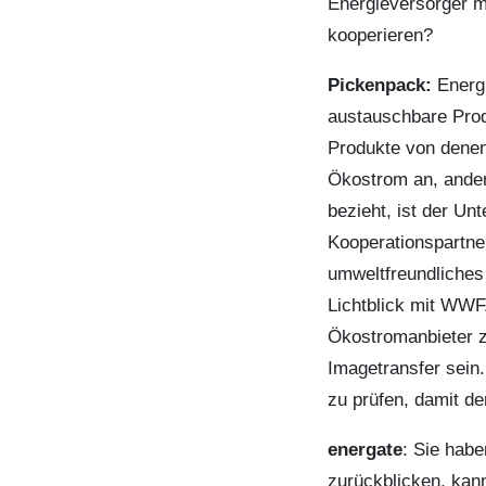
Energieversorger 
kooperieren?
Pickenpack:
Energi
austauschbare Prod
Produkte von denen
Ökostrom an, ander
bezieht, ist der U
Kooperationspartner
umweltfreundliches
Lichtblick mit WWF.
Ökostromanbieter z
Imagetransfer sein.
zu prüfen, damit de
energate
: Sie hab
zurückblicken, kan