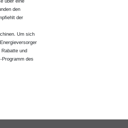
e über eine
Kunden den
pfiehlt der
chinen. Um sich
 Energieversorger
 Rabatte und
al-Programm des