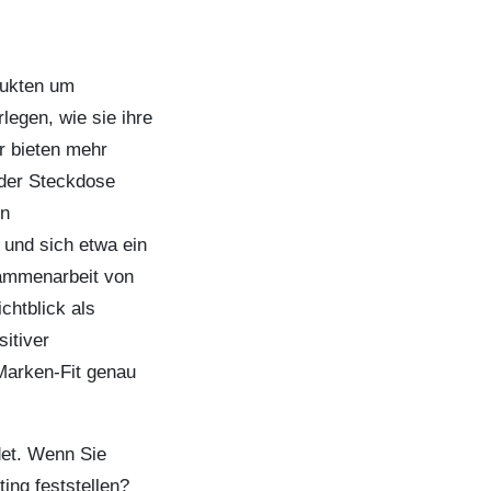
dukten um
legen, wie sie ihre
r bieten mehr
 der Steckdose
on
 und sich etwa ein
sammenarbeit von
chtblick als
itiver
 Marken-Fit genau
det. Wenn Sie
ng feststellen?