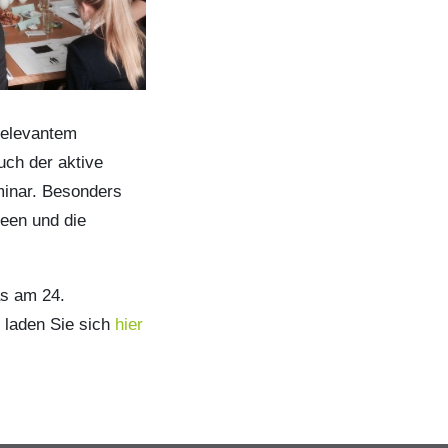
relevantem
ch der aktive
minar. Besonders
een und die
as am 24.
 laden Sie sich
hier