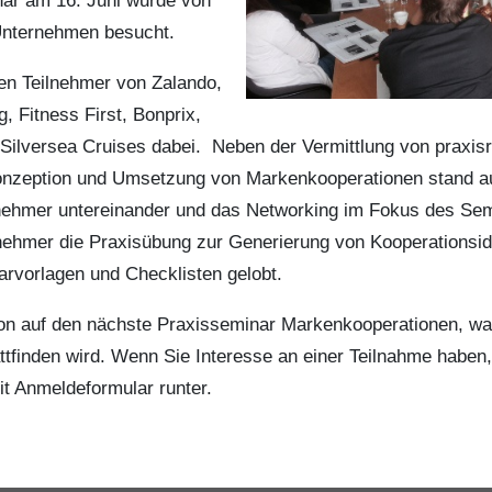
nar am 16. Juni wurde von
Unternehmen besucht.
n Teilnehmer von Zalando,
 Fitness First, Bonprix,
Silversea Cruises dabei. Neben der Vermittlung von praxis
nzeption und Umsetzung von Markenkooperationen stand au
nehmer untereinander und das Networking im Fokus des Se
nehmer die Praxisübung zur Generierung von Kooperationsid
arvorlagen und Checklisten gelobt.
on auf den nächste Praxisseminar Markenkooperationen, w
tfinden wird. Wenn Sie Interesse an einer Teilnahme haben,
it Anmeldeformular runter.