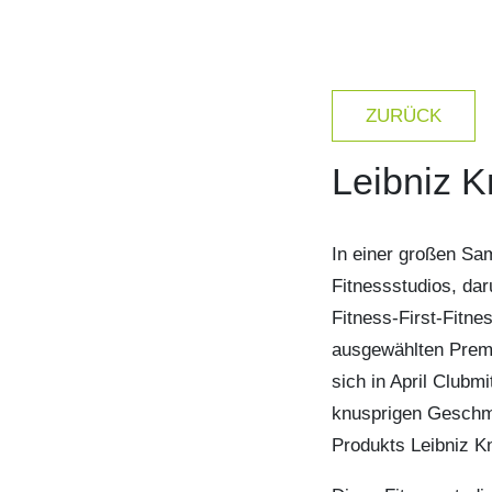
ZURÜCK
Leibniz K
In einer großen Sam
Fitnessstudios, da
Fitness-First-Fitne
ausgewählten Prem
sich in April Clubm
knusprigen Geschm
Produkts Leibniz K