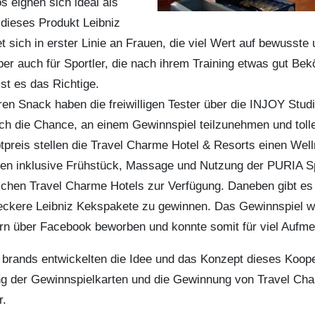
s eignen sich ideal als
 dieses Produkt Leibniz
t sich in erster Linie an Frauen, die viel Wert auf bewuss
ber auch für Sportler, die nach ihrem Training etwas gut Be
ist es das Richtige.
n Snack haben die freiwilligen Tester über die INJOY Studi
 die Chance, an einem Gewinnspiel teilzunehmen und tolle
tpreis stellen die Travel Charme Hotel & Resorts einen Wel
en inklusive Frühstück, Massage und Nutzung der PURIA S
eichen Travel Charme Hotels zur Verfügung. Daneben gibt es
leckere Leibniz Kekspakete zu gewinnen. Das Gewinnspiel 
rn über Facebook beworben und konnte somit für viel Aufm
 brands entwickelten die Idee und das Konzept dieses Koop
ng der Gewinnspielkarten und die Gewinnung von Travel Cha
r.