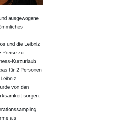
te und ausgewogene
kömmliches
os und die Leibniz
 Preise zu
lness-Kurzurlaub
pas für 2 Personen
 Leibniz
wurde von den
erksamkeit sorgen.
erationssampling
rme als